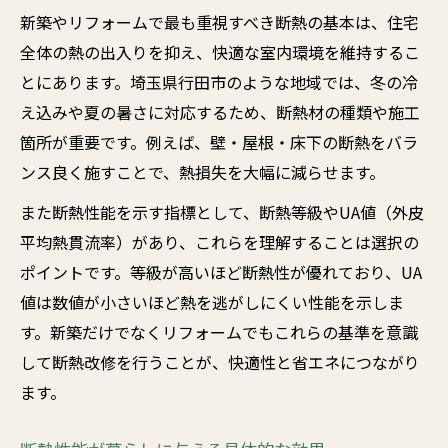
準
新築やリフォームで最も重視すべき断熱の基本は、住宅
新築で重視したい断熱性能の基礎知識
全体の熱の出入りを抑え、快適な室内環境を維持するこ
断熱性能を高めるための施工ポイント
とにあります。埼玉県行田市のような地域では、冬の冷
新築・リフォームの断熱対策と快適性向上
え込みや夏の暑さに対応するため、断熱材の種類や施工
箇所が重要です。例えば、壁・屋根・床下の断熱をバラ
新築で実現できる省エネ住宅の秘密
ンス良く施すことで、熱損失を大幅に減らせます。
新築・リフォームで光熱費を抑える断熱方
法
また断熱性能を示す指標として、断熱等級やUA値（外皮
平均熱貫流率）があり、これらを理解することは選択の
断熱性能向上による省エネ住宅の魅力とは
ポイントです。等級が高いほど断熱性が優れており、UA
新築で選ぶべき断熱仕様とその効果
値は数値が小さいほど熱を逃がしにくい性能を示しま
省エネを叶える新築・リフォームの工夫
す。新築だけでなくリフォームでもこれらの基準を意識
断熱性能と気密性がもたらす省エネ効果
して断熱改修を行うことが、快適性と省エネにつながり
断熱性の高い家にしたい理由とは
ます。
新築・リフォームで断熱性が必要な理由
断熱性能が快適な暮らしに直結する根拠