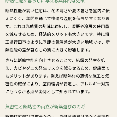
断熱性能が暮らしに与える具体的な効果
新築住宅の断熱で健康リスクを減らす工夫
断熱性能が高い住宅は、冬の寒さや夏の暑さを室内に伝
光熱費削減に役立つ断熱性能の力
えにくく、年間を通じて快適な温度を保ちやすくなりま
す。これは光熱費の削減に直結し、暖房や冷房の使用量
新築・リフォームで叶える静かな住環境
を減らせるため、経済的メリットも大きいです。特に埼
埼玉県行田市で考えたい新築の性能
玉県行田市のように季節の気温差が大きい地域では、断
行田市の気候に適した新築・リフォーム断
熱性能の差が暮らしの質に大きく影響します。
熱
さらに断熱性能を向上させることで、結露の発生を抑
新築住宅で求められる断熱性能の基準
え、カビやダニの発生リスクを減らせるため、健康面で
断熱性能と気密性で変わる地域の快適性
もメリットがあります。例えば断熱材の適切な施工と気
新築・リフォームで評価される住宅性能
密性の確保により、室内環境が安定し、アレルギー対策
行田市の冬と夏に備える断熱対策
にもつながる点が実例として知られています。
リフォームも視野に入れた快適な暮らし術
新築・リフォームで断熱性能を見直す方法
気密性と断熱性の両立が新築選びのカギ
快適な住まいを保つ断熱リフォームの効果
新築住宅選びで重要なのは、断熱性能だけでなく気密性