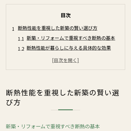
目次
断熱性能を重視した新築の賢い選び方
新築・リフォームで重視すべき断熱の基本
断熱性能が暮らしに与える具体的な効果
気密性と断熱性の両立が新築選びのカギ
新築・リフォーム住宅性能の見極めポイン
ト
ローコスト住宅と断熱性能の関係を考察
断熱性能を重視した新築の賢い選
快適な住まい作りに必要な断熱知識
び方
新築・リフォームで活かしたい断熱等級の
知識
断熱材の特徴と新築・リフォーム選びの基
新築・リフォームで重視すべき断熱の基本