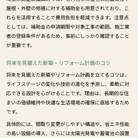
新築・リフォーム成功には事前準備が重要
屋根・外壁の修繕に対する補助金も用意されており、こ
れらを活用することで費用負担を軽減できます。注意点
新築・リフォームで後悔しないポイント解
としては、補助金の申請期限や対象工事の範囲、施工業
説
者の登録条件があるため、事前にしっかり確認すること
新築・リフォーム事例から学ぶ成功の秘訣
が重要です。
将来を見据えた新築・リフォーム計画のコツ
将来を見据えた新築やリフォーム計画を立てるコツは、
ライフステージの変化や技術の進化を予測し、柔軟に対
応できる設計を心がけることです。理由は、長期的な住
まいの価値維持や快適な生活環境の確保に直結するため
です。
具体的には、間取り変更がしやすい構造や、省エネ性能
の高い設備の導入、さらには太陽光発電や蓄電池の設置