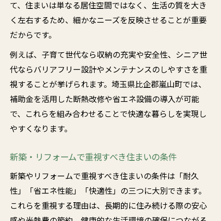
て、住まいは単なる居住空間ではなく、生活の質を大き
しよう
く左右するため、細かなニーズを反映させることが重要
新築・リフォームを比較する際の体験談紹
だからです。
介
例えば、子育て世代なら収納の充実や安全性、シニア世
嵐山町で無駄なく補助金を利用するには
代ならバリアフリー設計やメンテナンスのしやすさを重
新築・リフォーム補助金を無駄なく申請す
視することが挙げられます。埼玉県比企郡嵐山町では、
るコツ
補助金を活用した断熱改修や省エネ設備の導入が可能
嵐山町対応の新築・リフォーム補助金条件
で、これらを組み合わせることで快適な暮らしを実現し
とは
やすくなります。
新築・リフォーム補助金でよくある申請ミ
ス対策
新築・リフォームで重視すべき住まいの条件
補助金を活用した新築・リフォームの実務
新築やリフォームで重視すべき住まいの条件は「耐久
ポイント
性」「省エネ性能」「快適性」の三つに大別できます。
失敗しない補助金活用の新築・リフォーム
これらを重視する理由は、長期的に住み続ける際の安心
事例
感や光熱費の節約、健康的な生活環境の確保につながる