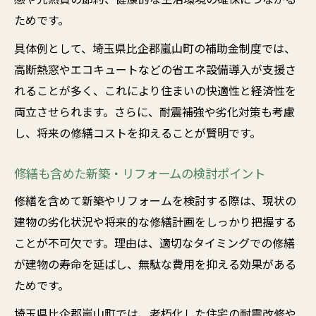
補助制度と申請手順を詳しく解説
ためです。
新築・リフォーム補助金申請時の流れと注
具体例として、埼玉県比企郡嵐山町の補助金制度では、
意点
高断熱窓やエコキュートなどの省エネ設備導入が支援さ
新築・リフォームに使える補助制度の全体
れることが多く、これにより住まいの快適性と経済性を
像
両立させられます。さらに、耐震補強や劣化対策も考慮
補助金申請に必要な書類と準備事項を解説
し、将来の修繕コストを抑えることが賢明です。
新築・リフォーム補助制度の最新情報と対
策
修繕も含めた新築・リフォームの検討ポイント
新築・リフォーム補助金の審査基準を知ろ
修繕を含めて新築やリフォームを検討する際は、現状の
う
建物の劣化状況や将来的な修繕計画をしっかり把握する
快適な住まいづくり成功の秘訣を伝授
ことが不可欠です。理由は、適切なタイミングでの修繕
が建物の寿命を延ばし、無駄な費用を抑える効果がある
新築・リフォームで快適な住まいを叶える
ためです。
方法
新築・リフォーム後に満足度を高めるコツ
埼玉県比企郡嵐山町では、老朽化した住宅の耐震改修や