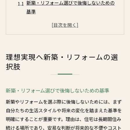
新築・リフォーム選びで後悔しないための
基準
ライフスタイルに合う新築・リフォームの
見極め方
新築・リフォームで重視すべき住まいの条
件
理想実現へ新築・リフォームの選
修繕も含めた新築・リフォームの検討ポイ
択肢
ント
将来を見据えた新築・リフォーム計画のコ
ツ
新築・リフォーム選びで後悔しないための基準
補助金活用で暮らしを変える方法
新築やリフォームを選ぶ際に後悔しないためには、まず
新築・リフォーム補助金の基本と使い方の
自分たちの生活スタイルや将来の変化を踏まえた基準を
流れ
明確にすることが重要です。理由は、住宅は長期間住み
補助金利用で新築・リフォームが身近に感
続ける場所であり、安易な判断が将来的な不便やコスト