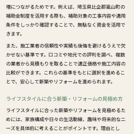
じる理由
増につながるためです。例えば、埼玉県比企郡嵐山町の
新築・リフォーム補助金申請前に確認すべ
補助金制度を活用する際も、補助対象の工事内容や適用
きこと
条件をしっかり確認することで、無駄なく資金を活用で
補助金を活用した新築・リフォームの安心
きます。
感とは
また、施工業者の信頼性や実績も後悔を避けるうえで欠
新築・リフォーム補助金の活用事例と体験
かせない基準です。口コミや地元での評判を調べ、複数
談
の業者から見積もりを取ることで適正価格や施工内容の
新築・リフォームを比べるコツと注意点
比較ができます。これらの基準をもとに選択を進めるこ
新築・リフォーム比較時に失敗しない方法
とで、安心して新築やリフォームを進められます。
新築・リフォームで見落としがちな注意点
ライフスタイルに合う新築・リフォームの見極め方
とは
コスト面で比較する新築・リフォームの選
ライフスタイルに合った新築やリフォームを見極めるた
び方
めには、家族構成や日々の生活動線、趣味や将来的なニ
ーズを具体的に考えることがポイントです。理由とし
新築・リフォームの施工範囲と実績に注目